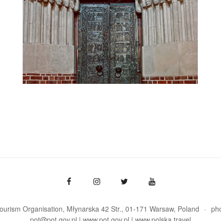
Tourism Organisation, Młynarska 42 Str., 01-171 Warsaw
Poland
ph
pot@pot.gov.pl | www.pot.gov.pl | www.polska.travel