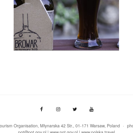
Tourism Organisation, Młynarska 42 Str., 01-171 Warsaw
Poland
ph
pot@pot.gov.pl | www.pot.gov.pl | www.polska.travel