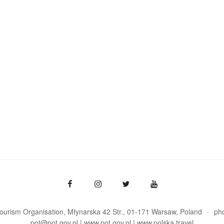
Tourism Organisation, Młynarska 42 Str., 01-171 Warsaw
Poland
ph
pot@pot.gov.pl | www.pot.gov.pl | www.polska.travel