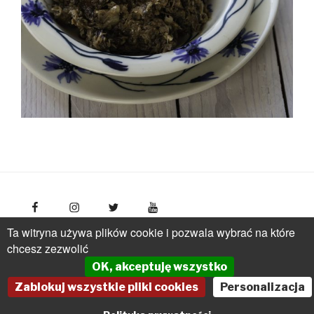
Ta witryna używa plików cookie i pozwala wybrać na które
FotoPolska
Polish Tourism Organisation, Młynarska 42
chcesz zezwolić
Str., 01-171 Warsaw
Poland
phone: +(48 22) 536 70 70
OK, akceptuję wszystko
pot@pot.gov.pl | www.pot.gov.pl | www.polska.travel
Zablokuj wszystkie pliki cookies
Personalizacja
Powered by Graph Paper Press