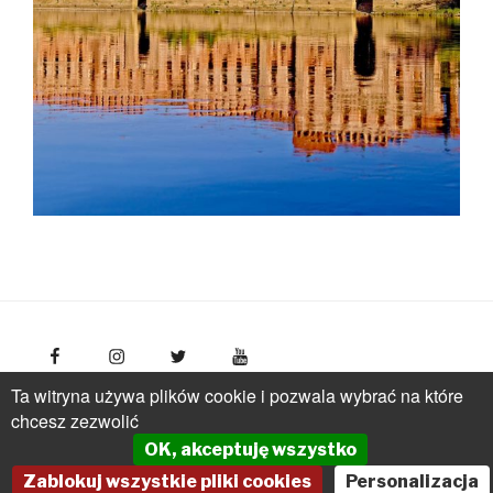
Ta witryna używa plików cookie i pozwala wybrać na które
FotoPolska
Polish Tourism Organisation, Młynarska 42
chcesz zezwolić
Str., 01-171 Warsaw
Poland
phone: +(48 22) 536 70 70
OK, akceptuję wszystko
pot@pot.gov.pl | www.pot.gov.pl | www.polska.travel
Zablokuj wszystkie pliki cookies
Personalizacja