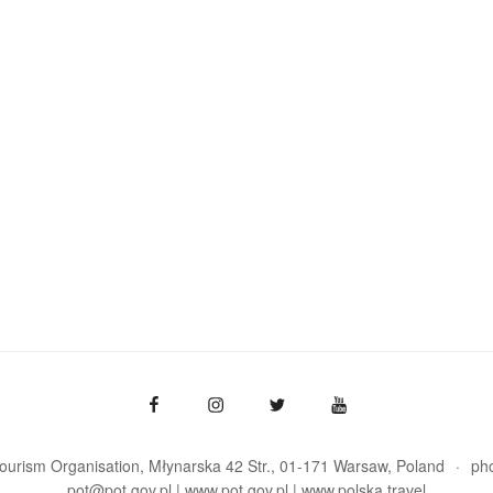
Tourism Organisation, Młynarska 42 Str., 01-171 Warsaw
Poland
ph
pot@pot.gov.pl | www.pot.gov.pl | www.polska.travel