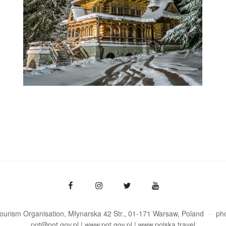
Tourism Organisation, Młynarska 42 Str., 01-171 Warsaw
Poland
ph
pot@pot.gov.pl | www.pot.gov.pl | www.polska.travel