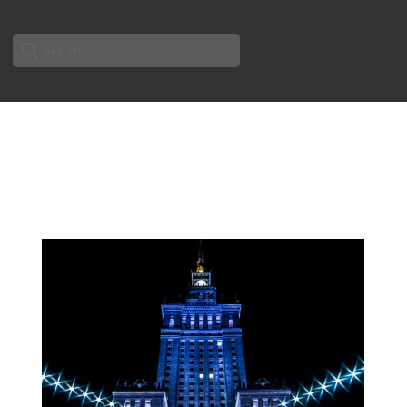
Search
for: