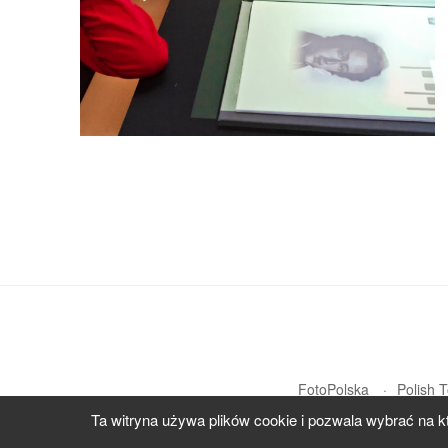
FotoPolska
Polish 
Ta witryna używa plików cookie i pozwala wybrać na k