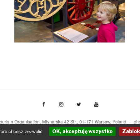
Tourism Organisation, Młynarska 42 Str., 01-171 Warsaw
Poland
ph
pot@pot.gov.pl | www.pot.gov.pl | www.polska.travel
tóre chcesz zezwolić
OK, akceptuję wszystko
Zablok
Powered by Graph Paper Press