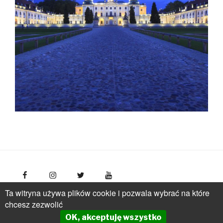
Ta witryna używa plików cookie i pozwala wybrać na które
FotoPolska
Polish Tourism Organisation, Młynarska 42
chcesz zezwolić
Str., 01-171 Warsaw
Poland
phone: +(48 22) 536 70 70
OK, akceptuję wszystko