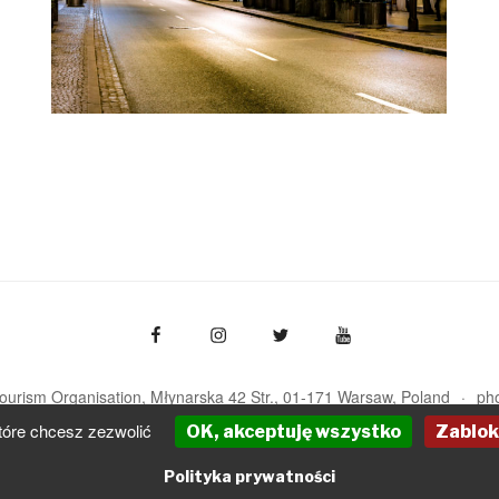
Tourism Organisation, Młynarska 42 Str., 01-171 Warsaw
Poland
ph
pot@pot.gov.pl | www.pot.gov.pl | www.polska.travel
tóre chcesz zezwolić
OK, akceptuję wszystko
Zablok
Powered by Graph Paper Press
Polityka prywatności