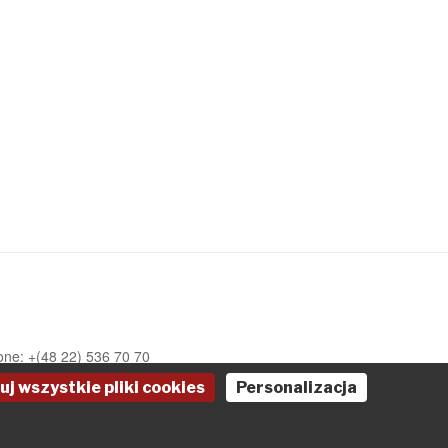
one: +(48 22) 536 70 70
uj wszystkie pliki cookies
Personalizacja