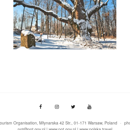
Tourism Organisation, Młynarska 42 Str., 01-171 Warsaw
Poland
ph
pot@pot.gov.pl | www.pot.gov.pl | www.polska.travel