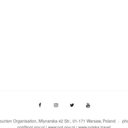
Tourism Organisation, Młynarska 42 Str., 01-171 Warsaw
Poland
ph
pot@pot.gov.pl | www.pot.gov.pl | www.polska.travel