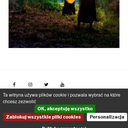
Ta witryna używa plików cookie i pozwala wybrać na które
FotoPolska
Polish Tourism Organisation, Młynarska 42
chcesz zezwolić
Str., 01-171 Warsaw
Poland
phone: +(48 22) 536 70 70
OK, akceptuję wszystko
pot@pot.gov.pl | www.pot.gov.pl | www.polska.travel
Zablokuj wszystkie pliki cookies
Personalizacja
Powered by Graph Paper Press