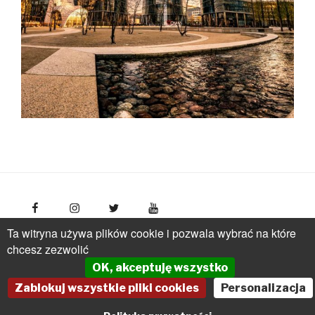
Ta witryna używa plików cookie i pozwala wybrać na które
FotoPolska
Polish Tourism Organisation, Młynarska 42
chcesz zezwolić
Str., 01-171 Warsaw
Poland
phone: +(48 22) 536 70 70
OK, akceptuję wszystko
pot@pot.gov.pl | www.pot.gov.pl | www.polska.travel
Zablokuj wszystkie pliki cookies
Personalizacja
Powered by Graph Paper Press