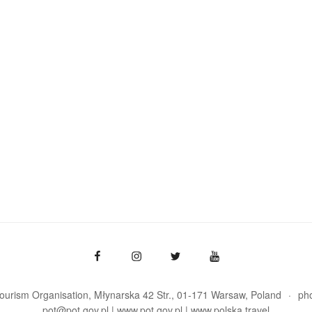
Tourism Organisation, Młynarska 42 Str., 01-171 Warsaw
Poland
ph
pot@pot.gov.pl | www.pot.gov.pl | www.polska.travel