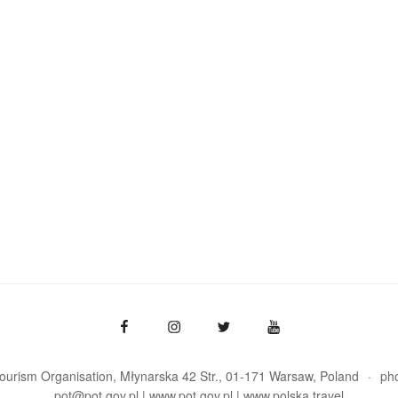
Tourism Organisation, Młynarska 42 Str., 01-171 Warsaw
Poland
ph
pot@pot.gov.pl | www.pot.gov.pl | www.polska.travel