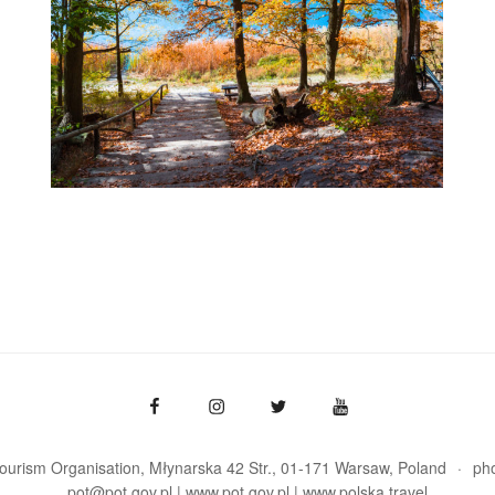
Tourism Organisation, Młynarska 42 Str., 01-171 Warsaw
Poland
ph
pot@pot.gov.pl | www.pot.gov.pl | www.polska.travel