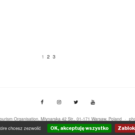
2
3
1
Tourism Organisation, Młynarska 42 Str., 01-171 Warsaw
Poland
ph
pot@pot.gov.pl | www.pot.gov.pl | www.polska.travel
tóre chcesz zezwolić
OK, akceptuję wszystko
Zablok