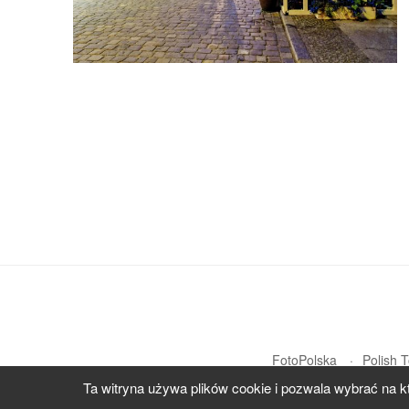
FotoPolska
Polish 
Ta witryna używa plików cookie i pozwala wybrać na k