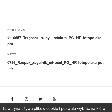
Nawigacja
Previous
PREVIOUS
wpisu
Post
0657_Trzęsacz_ruiny_kościoła_PG_HR-fotopolska-
pot
Next
NEXT
Post
0786_Rzepak_zagajnik_miłości_PG_HR-fotopolska-pot
Ta witryna używa plików cookie i pozwala wybrać na które