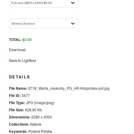
TOTAL:
$
0.00
Download
Save to Lightbox
DETAILS
File Name:
0718_Warta_meandry_PG_HR-fotopolska-pot.jpg
File ID:
3477
File Type:
JPG (image/jpeg)
File Size:
628.92 Kb
Dimensions:
2280 x 3000
Collections:
Nature
Keywords:
Poland
Polska