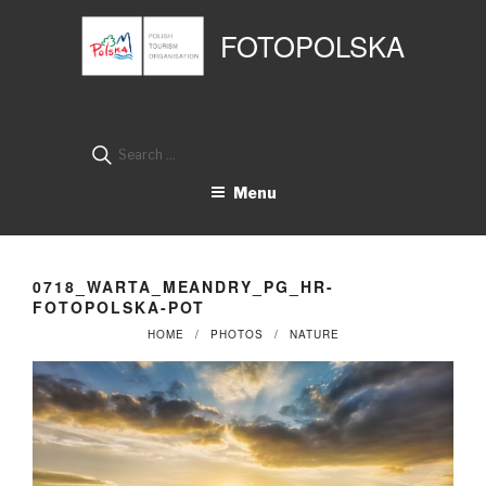
Przejdź
Panel zarządzania plikami cookies
do
FOTOPOLSKA
treści
Search
for:
Menu
0718_WARTA_MEANDRY_PG_HR-
FOTOPOLSKA-POT
HOME
PHOTOS
NATURE