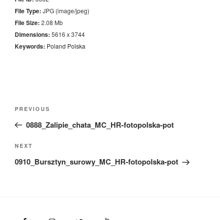
File Type:
JPG (image/jpeg)
File Size:
2.08 Mb
Dimensions:
5616 x 3744
Keywords:
Poland
Polska
Nawigacja
Previous
PREVIOUS
wpisu
Post
0888_Zalipie_chata_MC_HR-fotopolska-pot
Next
NEXT
Post
0910_Bursztyn_surowy_MC_HR-fotopolska-pot