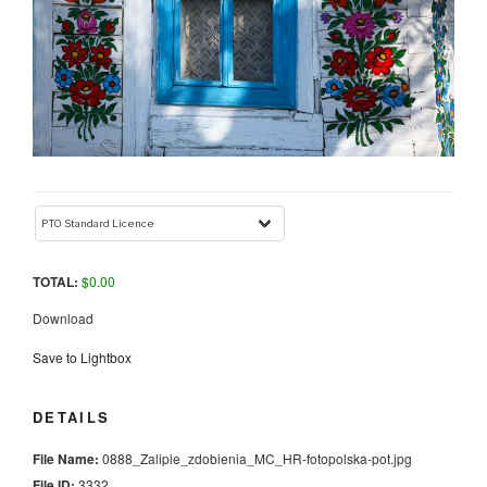
TOTAL:
$
0.00
Download
Save to Lightbox
DETAILS
File Name:
0888_Zalipie_zdobienia_MC_HR-fotopolska-pot.jpg
File ID:
3332