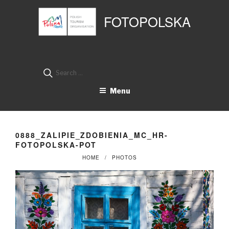
Przejdź
Panel zarządzania plikami cookies
do
FOTOPOLSKA
treści
Search
for:
Menu
0888_ZALIPIE_ZDOBIENIA_MC_HR-
FOTOPOLSKA-POT
HOME
PHOTOS