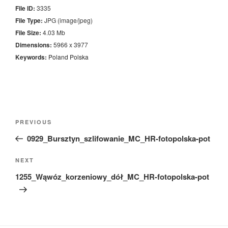
File ID:
3335
File Type:
JPG (image/jpeg)
File Size:
4.03 Mb
Dimensions:
5966 x 3977
Keywords:
Poland
Polska
Nawigacja
Previous
PREVIOUS
wpisu
Post
0929_Bursztyn_szlifowanie_MC_HR-fotopolska-pot
Next
NEXT
Post
1255_Wąwóz_korzeniowy_dół_MC_HR-fotopolska-pot