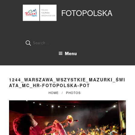
Przejdź
Panel zarządzania plikami cookies
do
FOTOPOLSKA
treści
Search
for:
Menu
1244_WARSZAWA_WSZYSTKIE_MAZURKI_ŚWI
ATA_MC_HR-FOTOPOLSKA-POT
HOME
PHOTOS