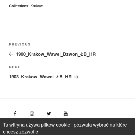
Collections:
Krakow
Nawigacja
Previous
PREVIOUS
wpisu
Post
1900_Krakow_Wawel_Dzwon_ŁB_HR
Next
NEXT
Post
1903_Krakow_Wawel_ŁB_HR
Ta witryna używa plików cookie i pozwala wybrać na które
FotoPolska
Polish Tourism Organisation, Młynarska 42
chcesz zezwolić