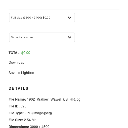
TOTAL:
$
0.00
Download
Save to Lightbox
DETAILS
File Name:
1902_Krakow_Wawel_ŁB_HR.jpg
File ID:
595
File Type:
JPG (image/jpeg)
File Size:
2.54 Mb
Dimensions:
3000 x 4500