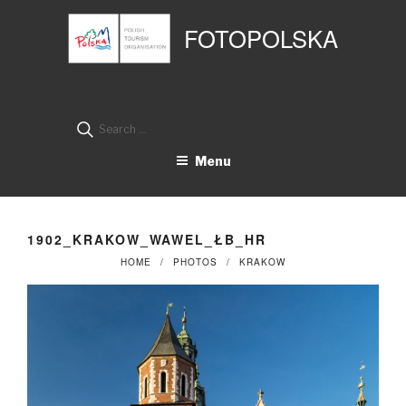
Przejdź
Panel zarządzania plikami cookies
do
FOTOPOLSKA
treści
Search
for:
Menu
1902_KRAKOW_WAWEL_ŁB_HR
HOME
PHOTOS
KRAKOW