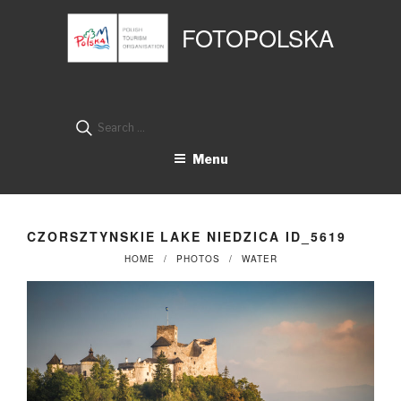
Przejdź
Panel zarządzania plikami cookies
do
FOTOPOLSKA
treści
Search
for:
Menu
CZORSZTYNSKIE LAKE NIEDZICA ID_5619
HOME
PHOTOS
WATER