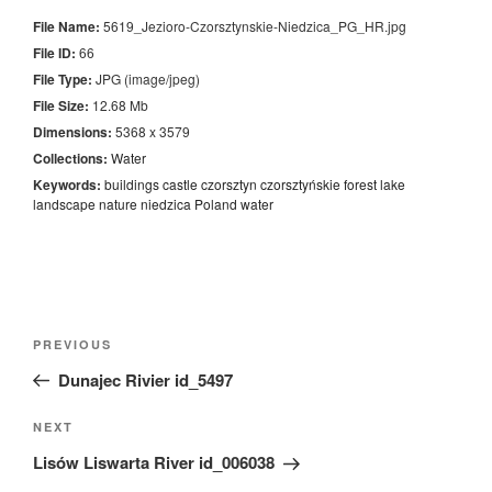
File Name:
5619_Jezioro-Czorsztynskie-Niedzica_PG_HR.jpg
File ID:
66
File Type:
JPG (image/jpeg)
File Size:
12.68 Mb
Dimensions:
5368 x 3579
Collections:
Water
Keywords:
buildings
castle
czorsztyn
czorsztyńskie
forest
lake
landscape
nature
niedzica
Poland
water
Nawigacja
Previous
PREVIOUS
wpisu
Post
Dunajec Rivier id_5497
Next
NEXT
Post
Lisów Liswarta River id_006038