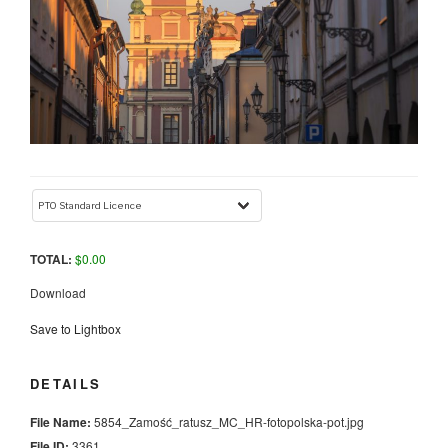
TOTAL:
$
0.00
Download
Save to Lightbox
DETAILS
File Name:
5854_Zamość_ratusz_MC_HR-fotopolska-pot.jpg
File ID:
3361