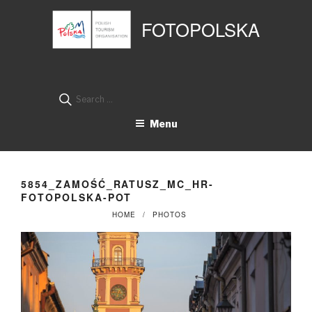
Przejdź
Panel zarządzania plikami cookies
do
FOTOPOLSKA
treści
Search
for:
Menu
5854_ZAMOŚĆ_RATUSZ_MC_HR-
FOTOPOLSKA-POT
HOME
PHOTOS