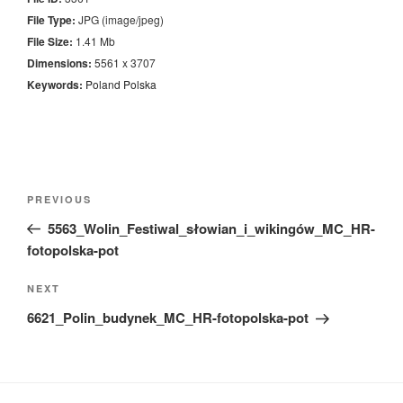
File Type:
JPG (image/jpeg)
File Size:
1.41 Mb
Dimensions:
5561 x 3707
Keywords:
Poland
Polska
Nawigacja
Previous
PREVIOUS
wpisu
Post
5563_Wolin_Festiwal_słowian_i_wikingów_MC_HR-
fotopolska-pot
Next
NEXT
Post
6621_Polin_budynek_MC_HR-fotopolska-pot