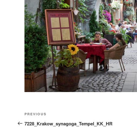
Nawigacja
Previous
PREVIOUS
wpisu
Post
7228_Krakow_synagoga_Tempel_KK_HR