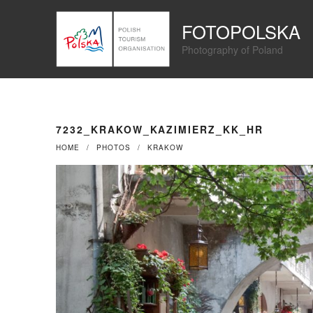
Przejdź
Panel zarządzania plikami cookies
do
FOTOPOLSKA
treści
Photography of Poland
7232_KRAKOW_KAZIMIERZ_KK_HR
HOME
PHOTOS
KRAKOW