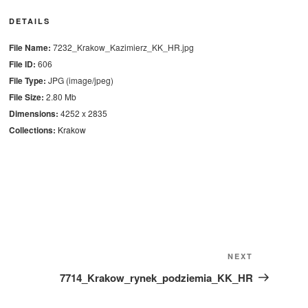
DETAILS
File Name:
7232_Krakow_Kazimierz_KK_HR.jpg
File ID:
606
File Type:
JPG (image/jpeg)
File Size:
2.80 Mb
Dimensions:
4252 x 2835
Collections:
Krakow
Next
NEXT
Post
7714_Krakow_rynek_podziemia_KK_HR