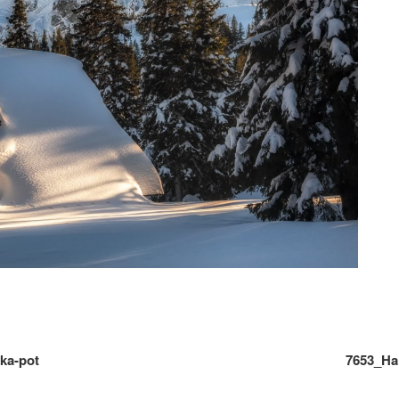
ka-pot
7653_Ha