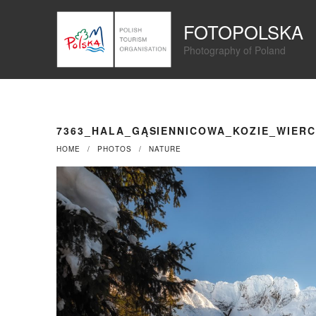
Przejdź
Panel zarządzania plikami cookies
do
FOTOPOLSKA
treści
Photography of Poland
7363_HALA_GĄSIENNICOWA_KOZIE_WIER
HOME
PHOTOS
NATURE