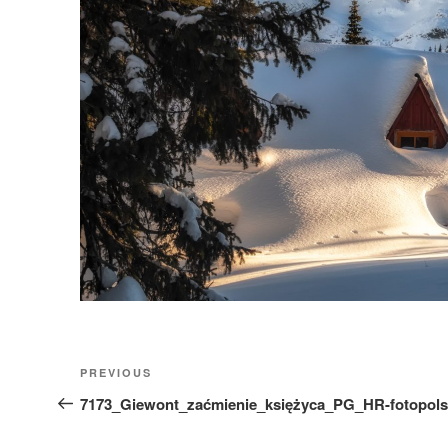
Nawigacja
Previous
PREVIOUS
wpisu
Post
7173_Giewont_zaćmienie_księżyca_PG_HR-fotopols