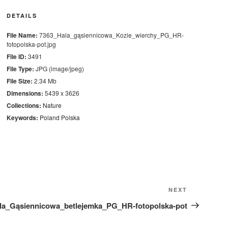
DETAILS
File Name:
7363_Hala_gąsiennicowa_Kozie_wierchy_PG_HR-
fotopolska-pot.jpg
File ID:
3491
File Type:
JPG (image/jpeg)
File Size:
2.34 Mb
Dimensions:
5439 x 3626
Collections:
Nature
Keywords:
Poland
Polska
Next
NEXT
Post
la_Gąsiennicowa_betlejemka_PG_HR-fotopolska-pot