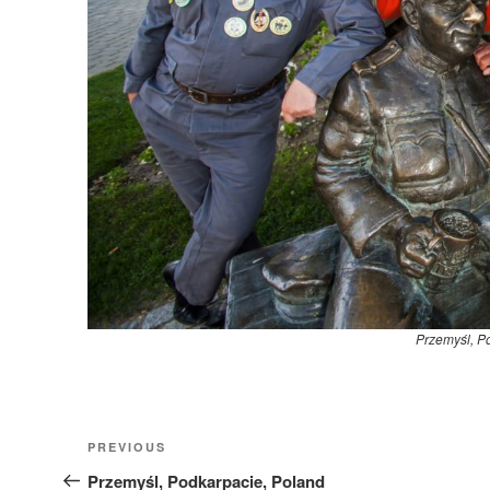
Przemyśl, P
Nawigacja
Previous
PREVIOUS
wpisu
Post
Przemyśl, Podkarpacie, Poland