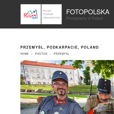
Przejdź
Panel zarządzania plikami cookies
do
FOTOPOLSKA
treści
Photography of Poland
PRZEMYŚL, PODKARPACIE, POLAND
HOME
PHOTOS
PRZEMYSL