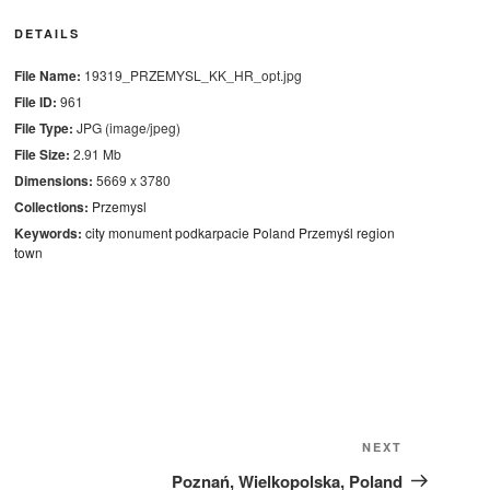
DETAILS
File Name:
19319_PRZEMYSL_KK_HR_opt.jpg
File ID:
961
File Type:
JPG (image/jpeg)
File Size:
2.91 Mb
Dimensions:
5669 x 3780
Collections:
Przemysl
Keywords:
city
monument
podkarpacie
Poland
Przemyśl
region
town
Next
NEXT
Post
Poznań, Wielkopolska, Poland