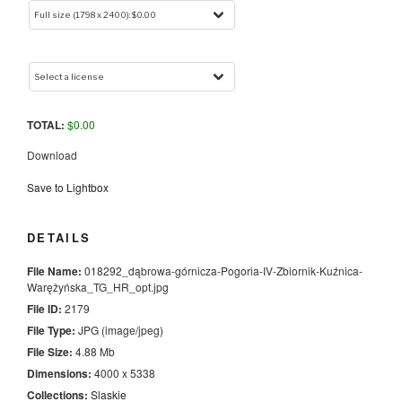
TOTAL:
$
0.00
Download
Save to Lightbox
DETAILS
File Name:
018292_dąbrowa-górnicza-Pogoria-IV-Zbiornik-Kuźnica-
Warężyńska_TG_HR_opt.jpg
File ID:
2179
File Type:
JPG (image/jpeg)
File Size:
4.88 Mb
Dimensions:
4000 x 5338
Collections:
Slaskie