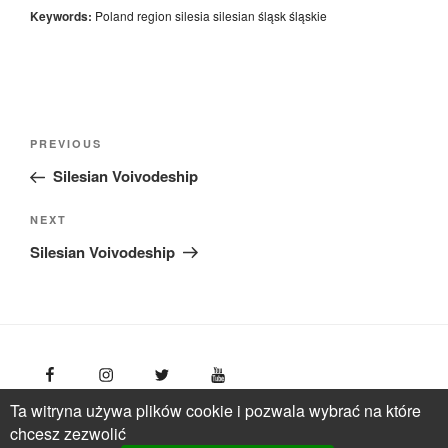
Keywords:
Poland
region
silesia
silesian
śląsk
śląskie
Nawigacja
Previous
PREVIOUS
wpisu
Post
Silesian Voivodeship
Next
NEXT
Post
Silesian Voivodeship
Ta witryna używa plików cookie i pozwala wybrać na które
FotoPolska
Polish Tourism Organisation, Młynarska 42
chcesz zezwolić