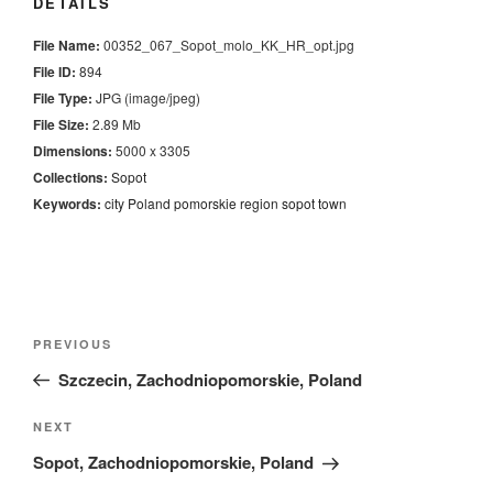
DETAILS
File Name:
00352_067_Sopot_molo_KK_HR_opt.jpg
File ID:
894
File Type:
JPG (image/jpeg)
File Size:
2.89 Mb
Dimensions:
5000 x 3305
Collections:
Sopot
Keywords:
city
Poland
pomorskie
region
sopot
town
Nawigacja
Previous
PREVIOUS
wpisu
Post
Szczecin, Zachodniopomorskie, Poland
Next
NEXT
Post
Sopot, Zachodniopomorskie, Poland