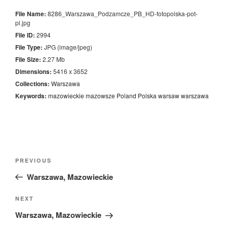
File Name:
8286_Warszawa_Podzamcze_PB_HD-fotopolska-pot-
pl.jpg
File ID:
2994
File Type:
JPG (image/jpeg)
File Size:
2.27 Mb
Dimensions:
5416 x 3652
Collections:
Warszawa
Keywords:
mazowieckie
mazowsze
Poland
Polska
warsaw
warszawa
Nawigacja
Previous
PREVIOUS
wpisu
Post
Warszawa, Mazowieckie
Next
NEXT
Post
Warszawa, Mazowieckie