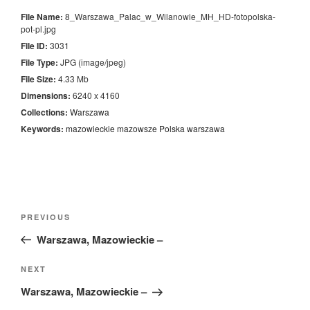
File Name:
8_Warszawa_Palac_w_Wilanowie_MH_HD-fotopolska-
pot-pl.jpg
File ID:
3031
File Type:
JPG (image/jpeg)
File Size:
4.33 Mb
Dimensions:
6240 x 4160
Collections:
Warszawa
Keywords:
mazowieckie
mazowsze
Polska
warszawa
Nawigacja
Previous
PREVIOUS
wpisu
Post
Warszawa, Mazowieckie –
Next
NEXT
Post
Warszawa, Mazowieckie –