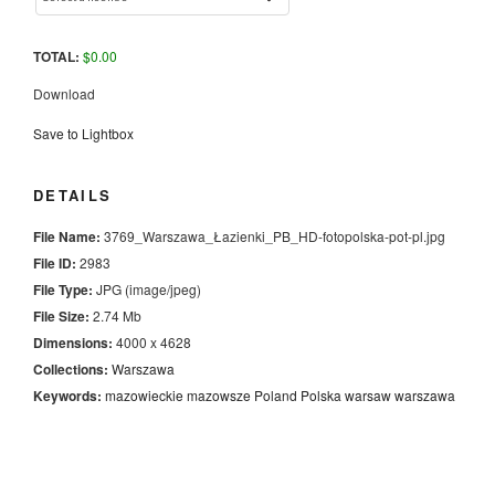
TOTAL:
$
0.00
Download
Save to Lightbox
DETAILS
File Name:
3769_Warszawa_Łazienki_PB_HD-fotopolska-pot-pl.jpg
File ID:
2983
File Type:
JPG (image/jpeg)
File Size:
2.74 Mb
Dimensions:
4000 x 4628
Collections:
Warszawa
Keywords:
mazowieckie
mazowsze
Poland
Polska
warsaw
warszawa