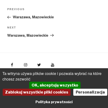
Nawigacja
Previous
PREVIOUS
wpisu
Post
Warszawa, Mazowieckie
Next
NEXT
Post
Warszawa, Mazowieckie
Ta witryna używa plików cookie i pozwala wybrać na które
FotoPolska
Polish Tourism Organisation, Młynarska 42
chcesz zezwolić
Str., 01-171 Warsaw
Poland
phone: +(48 22) 536 70 70
OK, akceptuję wszystko
pot@pot.gov.pl | www.pot.gov.pl | www.polska.travel
Zablokuj wszystkie pliki cookies
Personalizacja
Powered by Graph Paper Press
Polityka prywatności