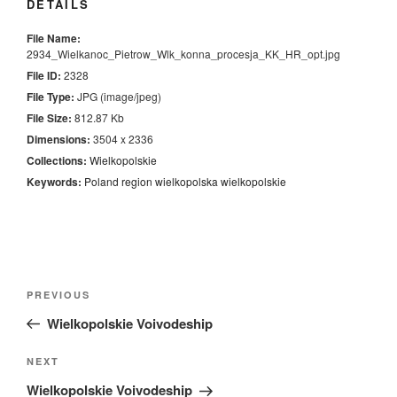
DETAILS
File Name:
2934_Wielkanoc_Pietrow_Wlk_konna_procesja_KK_HR_opt.jpg
File ID:
2328
File Type:
JPG (image/jpeg)
File Size:
812.87 Kb
Dimensions:
3504 x 2336
Collections:
Wielkopolskie
Keywords:
Poland
region
wielkopolska
wielkopolskie
Nawigacja
Previous
PREVIOUS
wpisu
Post
Wielkopolskie Voivodeship
Next
NEXT
Post
Wielkopolskie Voivodeship