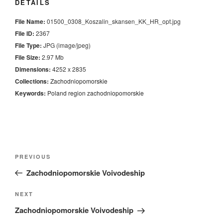
DETAILS
File Name:
01500_0308_Koszalin_skansen_KK_HR_opt.jpg
File ID:
2367
File Type:
JPG (image/jpeg)
File Size:
2.97 Mb
Dimensions:
4252 x 2835
Collections:
Zachodniopomorskie
Keywords:
Poland
region
zachodniopomorskie
Nawigacja
Previous
PREVIOUS
wpisu
Post
Zachodniopomorskie Voivodeship
Next
NEXT
Post
Zachodniopomorskie Voivodeship