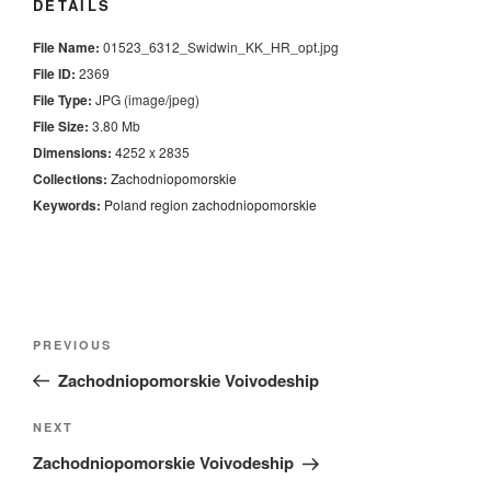
DETAILS
File Name:
01523_6312_Swidwin_KK_HR_opt.jpg
File ID:
2369
File Type:
JPG (image/jpeg)
File Size:
3.80 Mb
Dimensions:
4252 x 2835
Collections:
Zachodniopomorskie
Keywords:
Poland
region
zachodniopomorskie
Nawigacja
Previous
PREVIOUS
wpisu
Post
Zachodniopomorskie Voivodeship
Next
NEXT
Post
Zachodniopomorskie Voivodeship