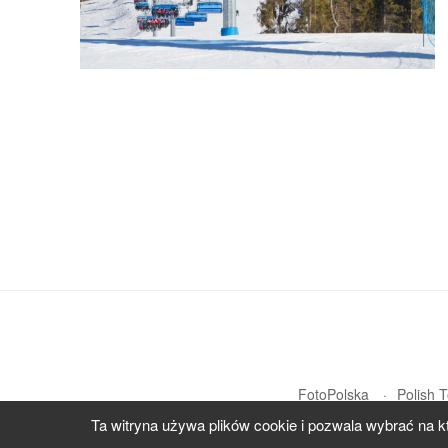
FotoPolska
Polish 
Ta witryna używa plików cookie i pozwala wybrać na k