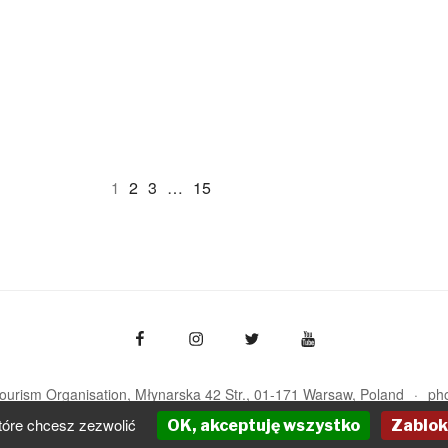
2
3
…
15
1
Tourism Organisation, Młynarska 42 Str., 01-171 Warsaw
Poland
ph
pot@pot.gov.pl | www.pot.gov.pl | www.polska.travel
tóre chcesz zezwolić
OK, akceptuję wszystko
Zablok